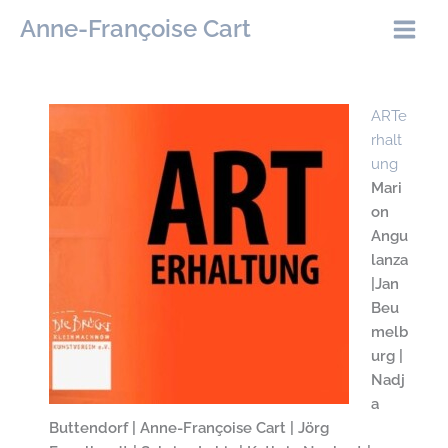
Zum
Anne-Françoise Cart
Inhalt
springen
ARTe
rhalt
ung
Mari
on
Angu
lanza
|Jan
Beu
melb
urg |
Nadj
a
Buttendorf | Anne-Françoise Cart | Jörg